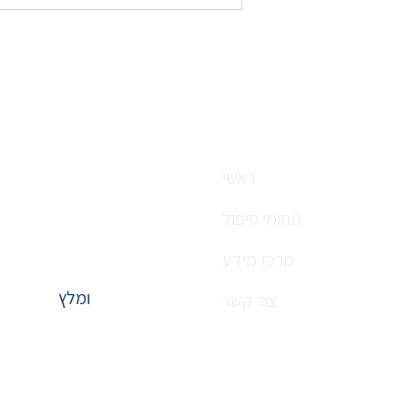
קשר לא צפוי: כיצד זריקות הרזייה
עשויות להגביר את הצלחת הטיפול
בהליקובקטר פילורי
התקשרות לקבי
ראשי
פרטיות:
תחומי טיפול
מרפאת פרופ' דורון
מרכז מידע
טאוורס, בניין A, קומה 12, פתח תקווה
ומלץ
צור קשר
טלפון:
לתיאום תור לי
Ⓒ כל הזכויות שמורות לפרופ' דורון בולטין
הודעות ושיחות
עיצוב ובניית אתרים : wix&me