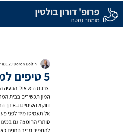
פרופ' דורון בולטין
מומחה גסטרו
Doron Boltin
29 במרץ 2018
5 טיפים למניעת צרבת אחרי הסדר
המון תכשירים בבית המרק
דווקא השינויים באורך ה
אל תעמיסו מיד לפני פעיל
סותרי החומצה גם במינון
להחמיר סביב החגים כאשר